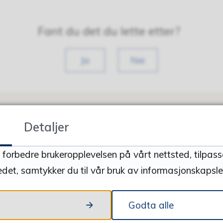
Fant du det du lette etter?
Ja
Nei
Detaljer
å forbedre brukeropplevelsen på vårt nettsted, tilpas
kt
Om nettstedet
edet, samtykker du til vår bruk av informasjonskapsler
ost
Ansvarlig redaktør:
Kommunedirektør
Godta alle
8 90 00
Webredaktør: