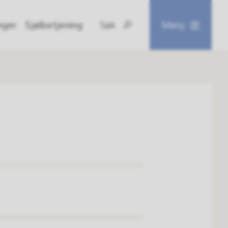
inger
Sjølbetjening
Søk
Meny