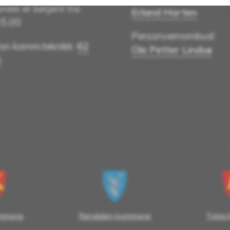
rdet er betjent fra
Erland Horten
15.00
Personvernombud:
fon komm.teknikk:
62
Ole Petter Lindsø
5
ommune
Rendalen kommune
Tolga