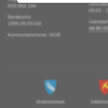
Sentralbo
939 984 194
09.00 - 
Bankkonto:
Vakttele
1895.06.00140
48 80 0
Kommunenummer: 3428
Alvdal kommune
Folldal k