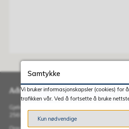
Samtykke
Vi bruker informasjonskapsler (cookies) for 
Adresse
Konta
trafikken vår. Ved å fortsette å bruke nettst
Gjelen 3
Send e-p
2560 Alvdal
Kun nødvendige
Tlf:
62 4
Organisasjonsnummer: