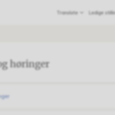
Translate
Ledige still
og høringer
nger