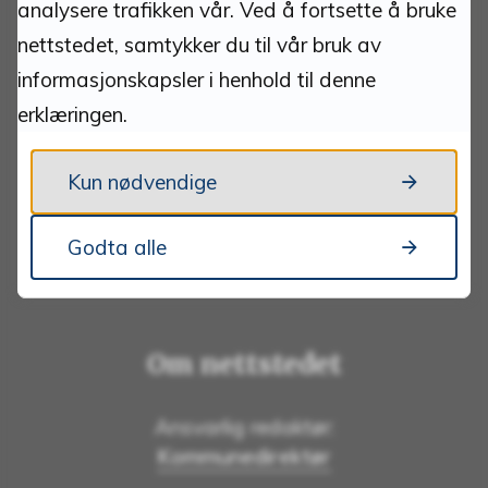
analysere trafikken vår. Ved å fortsette å bruke
nettstedet, samtykker du til vår bruk av
Kontakt
informasjonskapsler i henhold til denne
erklæringen.
Send e-post
Tlf:
62 48 90 00
Kun nødvendige
Sentralbordet er betjent fra 09.00 - 15.00
Godta alle
Vakttelefon komm.teknikk:
62 48 80 05
Om nettstedet
Ansvarlig redaktør:
Kommunedirektør