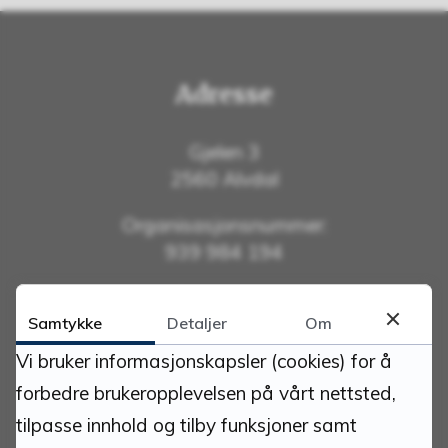
Adresse
Gjelen 3
2560 Alvdal
Organisasjonsnummer:
939 984 194
Bankkonto:
Samtykke
Detaljer
Om
1895.06.00140
Vi bruker informasjonskapsler (cookies) for å
Kommunenummer: 3428
forbedre brukeropplevelsen på vårt nettsted,
tilpasse innhold og tilby funksjoner samt