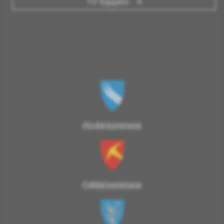
Til toppen
Alvdal kommune
Folldal kommune