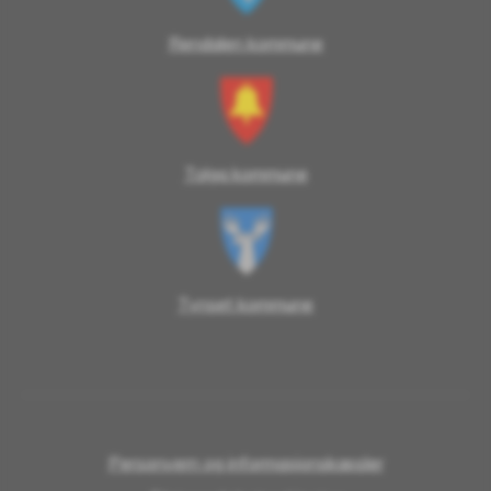
Rendalen kommune
Tolga kommune
Tynset kommune
Personvern og informasjonskapsler