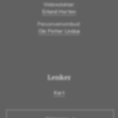
Webredaktør:
Erland Horten
Personvernombud:
Ole Petter Lindsø
Lenker
Kart