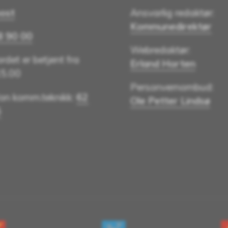
ost
Ansvarlig redaktør:
Kommunedirektør
8 90 00
Webredaktør:
rdet er betjent fra
Erland Horten
15.00
Personvernombud:
fon komm.teknikk:
62
Ole Petter Lindsø
5