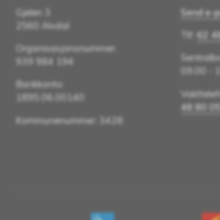
Gjelen 3
Send e-p
2560 Alvdal
Tlf:
62 4
Organisasjonsnummer:
Sentralbo
939 984 194
09.00 - 
Bankkonto:
Vakttele
1895.06.00140
48 80 0
Kommunenummer: 3428