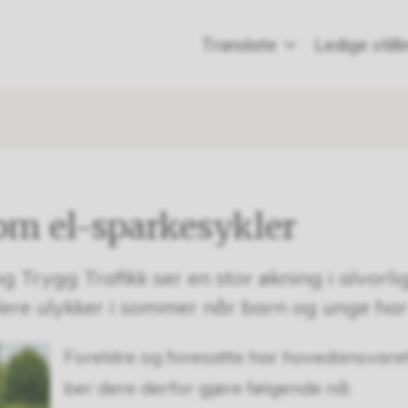
Translate
Ledige still
om el-sparkesykler
g Trygg Trafikk ser en stor økning i alvorli
 flere ulykker i sommer når barn og unge har 
Foreldre og foresatte har hovedansvaret 
ber dere derfor gjøre følgende nå: