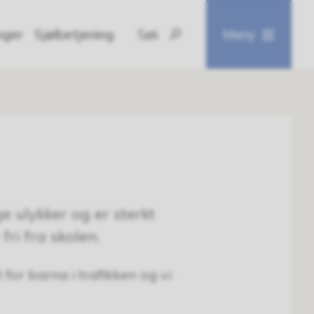
inger
Sjølbetjening
Søk
Meny
ge ulykker og er sterkt
fri fra skolen.
for barna i trafikken og vi