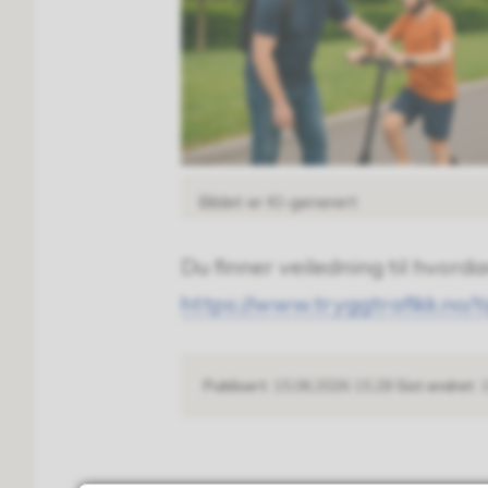
Bildet er KI-generert
Du finner veiledning til hvord
https://www.tryggtrafikk.no/t
Publisert
15.06.2026 15.28
Sist endret