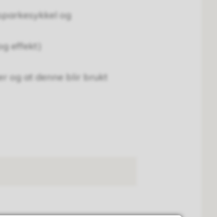
sparkesykkel og
og effekt)
r og at denne blir brukt