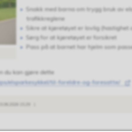
Snakk med barna om trygg bruk av el
trafikkreglene
Sikre at kjøretøyet er lovlig (hastighet 
Sørg for at kjøretøyet er forsikret
Pass på at barnet har hjelm som passe
an du kan gjøre dette
ips/elsparkesykkel/til-foreldre-og-foresatte/
15.06.2026 15.29