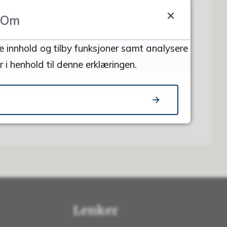
Om
Del på Facebook
Del på Twitter
Del på LinkedIn
Tips en venn
se innhold og tilby funksjoner samt analysere
 i henhold til denne erklæringen.
Lenker