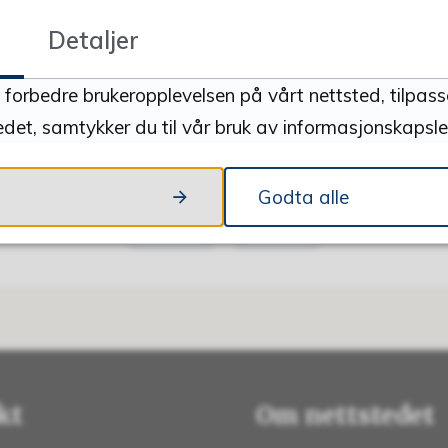
Detaljer
å forbedre brukeropplevelsen på vårt nettsted, tilpas
edet, samtykker du til vår bruk av informasjonskapsler
Fant du det du lette etter?
Godta alle
Ja
Nei
kt
Om nettstedet