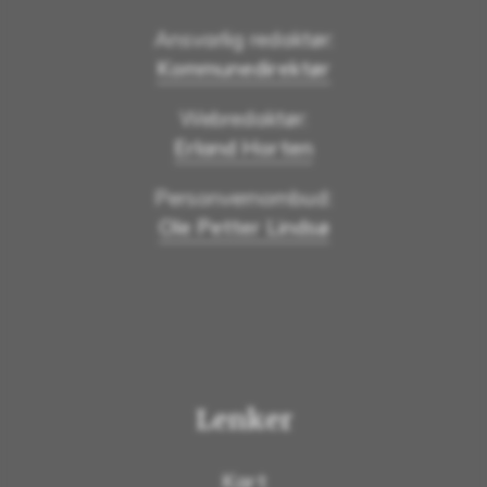
Ansvarlig redaktør:
Kommunedirektør
Webredaktør:
Erland Horten
Personvernombud:
Ole Petter Lindsø
Lenker
Kart