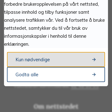
Kommunenummer: 3428
forbedre brukeropplevelsen på vårt nettsted,
tilpasse innhold og tilby funksjoner samt
analysere trafikken vår. Ved å fortsette å bruke
nettstedet, samtykker du til vår bruk av
Kontakt
informasjonskapsler i henhold til denne
erklæringen.
Send e-post
Kun nødvendige
Tlf:
62 48 90 00
Sentralbordet er betjent fra 09.00 - 15.00
Godta alle
Vakttelefon komm.teknikk:
62 48 80 05
Om nettstedet