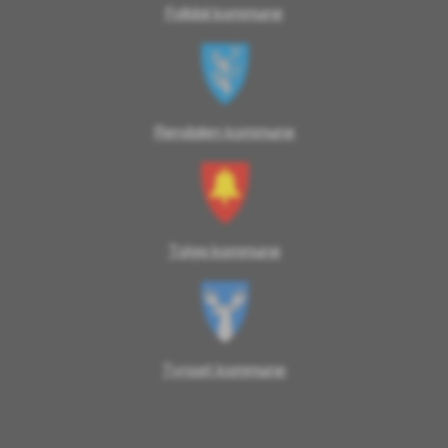
Folldal kommune
Rendalen kommune
Tolga kommune
Tynset kommune