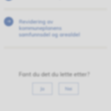
Revidering av
kommuneplanens
samfunnsdel og arealdel
Fant du det du lette etter?
Ja
Nei